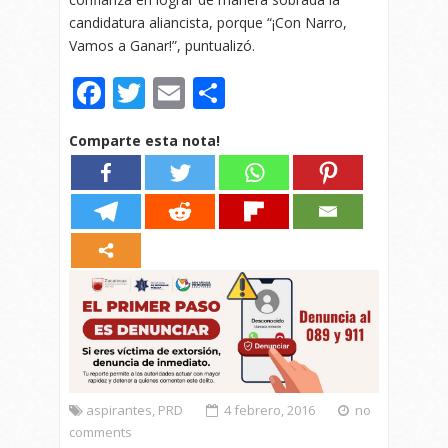
candidatura aliancista, porque “¡Con Narro,
Vamos a Ganar!”, puntualizó.
Facebook
Twitter
Email
Compartir
Comparte esta nota!
aspirantes
,
PRD
4 febrero, 2016
no
comments