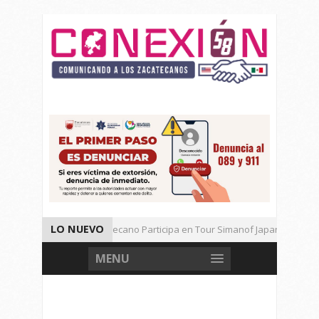
LO NUEVO
Universitario Zacatecano Participa en Tour Simanof Japan 2026
Implementa SAMA Estrategia de Reciclaje con Empresa PetStar
MENU