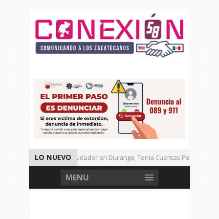
LO NUEVO
Detienen a Defraudador en Durango, Tenia Cuentas Pendientes en
Presenta Presidenta Sheinbaum, 10 Acciones Para Explotación de 
MENU