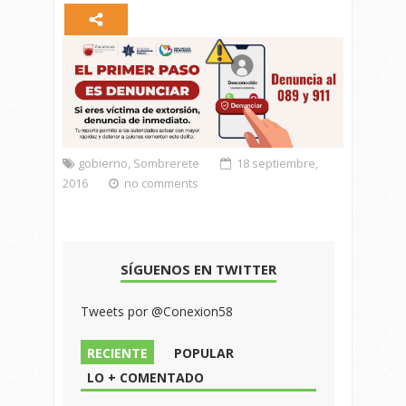
gobierno
,
Sombrerete
18 septiembre,
2016
no comments
SÍGUENOS EN TWITTER
Tweets por @Conexion58
RECIENTE
POPULAR
LO + COMENTADO