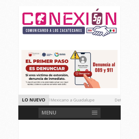
LO NUEVO
Enamora el Regional Mexicano a Guadalupe
Detienen a De
Autoridades de Seguridad Dan Avances de Operación Rastrillo.
MENU