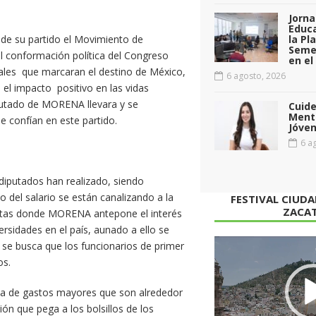
Jorna
Educa
 de su partido el Movimiento de
la Pl
Seme
 conformación política del Congreso
en el
tales que marcaran el destino de México,
6 agosto, 2026
el impacto positivo en las vidas
putado de MORENA llevara y se
Cuid
Menta
 confían en este partido.
Jóven
6 ag
iputados han realizado, siendo
 del salario se están canalizando a la
FESTIVAL CIUD
ZACA
ertas donde MORENA antepone el interés
rsidades en el país, aunado a ello se
Reproductor
se busca que los funcionarios de primer
de
os.
vídeo
ca de gastos mayores que son alrededor
ón que pega a los bolsillos de los