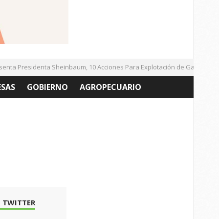
a Presidenta Sheinbaum, 10 Acciones Para Explotación de Gas Natural N
ESAS
GOBIERNO
AGROPECUARIO
 TWITTER