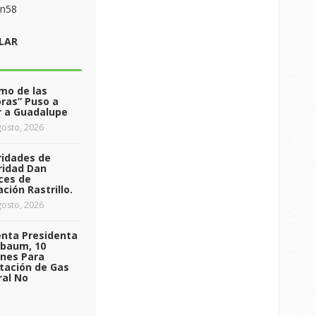
on58
LAR
tmo de las
ras” Puso a
r a Guadalupe
osto, 2026
ridades de
ridad Dan
ces de
ción Rastrillo.
osto, 2026
enta Presidenta
nbaum, 10
ones Para
tación de Gas
ral No