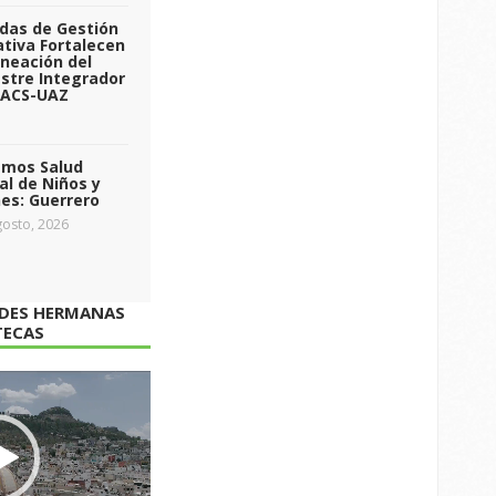
das de Gestión
tiva Fortalecen
aneación del
stre Integrador
 ACS-UAZ
emos Salud
l de Niños y
es: Guerrero
osto, 2026
ADES HERMANAS
TECAS