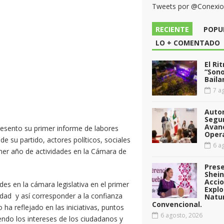
Tweets por @Conexi
RECIENTE
POPU
LO + COMENTADO
El Ri
“Sono
Baila
7 ag
Auto
Segu
Avan
esento su primer informe de labores
Opera
e su partido, actores políticos, sociales
6 ag
imer año de actividades en la Cámara de
Pres
Shei
Acci
es en la cámara legislativa en el primer
Explo
ad y así corresponder a la confianza
Natu
Convencional.
ha reflejado en las iniciativas, puntos
6 agosto, 2026
ndo los intereses de los ciudadanos y