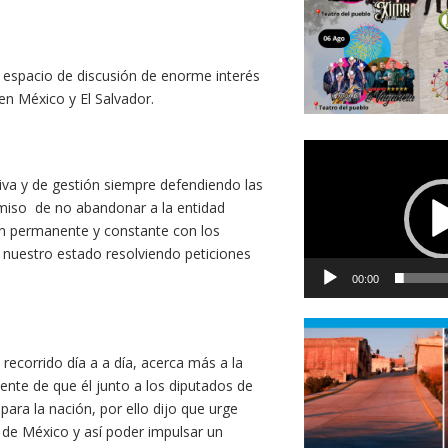
n espacio de discusión de enorme interés
n México y El Salvador.
Reproductor
de
iva y de gestión siempre defendiendo las
vídeo
miso de no abandonar a la entidad
n permanente y constante con los
 nuestro estado resolviendo peticiones
00:00
ecorrido día a a día, acerca más a la
iente de que él junto a los diputados de
ra la nación, por ello dijo que urge
 de México y así poder impulsar un