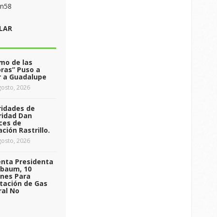
on58
LAR
tmo de las
ras” Puso a
r a Guadalupe
osto, 2026
ridades de
ridad Dan
ces de
ción Rastrillo.
osto, 2026
enta Presidenta
nbaum, 10
ones Para
tación de Gas
ral No