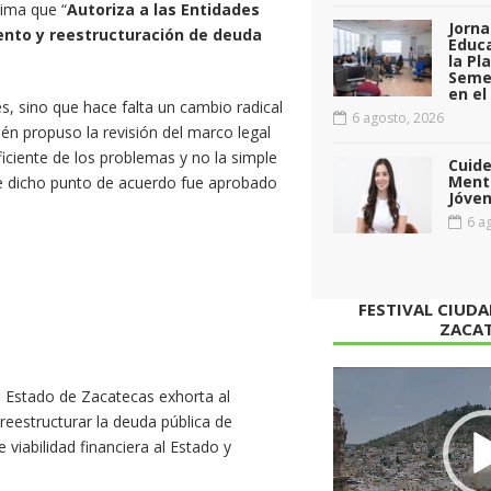
cima que “
Autoriza a las Entidades
Jorna
iento y reestructuración de deuda
Educa
la Pl
Seme
en el
s, sino que hace falta un cambio radical
6 agosto, 2026
ién propuso la revisión del marco legal
ficiente de los problemas y no la simple
Cuid
Menta
ue dicho punto de acuerdo fue aprobado
Jóven
6 ag
FESTIVAL CIUD
ZACA
Reproductor
l Estado de Zacatecas exhorta al
de
reestructurar la deuda pública de
vídeo
 viabilidad financiera al Estado y