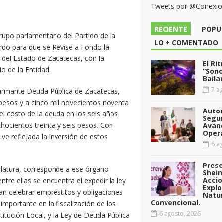
Tweets por @Conexi
RECIENTE
POPU
rupo parlamentario del Partido de la
LO + COMENTADO
rdo para que se Revise a Fondo la
 del Estado de Zacatecas, con la
El Ri
io de la Entidad.
“Sono
Baila
7 ag
alarmante Deuda Pública de Zacatecas,
 pesos y a cinco mil novecientos noventa
Auto
el costo de la deuda en los seis años
Segu
chocientos treinta y seis pesos. Con
Avan
Opera
 ve reflejada la inversión de estos
6 ag
Pres
islatura, corresponde a ese órgano
Shei
Acci
tre ellas se encuentra el expedir la ley
Explo
an celebrar empréstitos y obligaciones
Natu
Convencional.
importante en la fiscalización de los
6 agosto, 2026
itución Local, y la Ley de Deuda Pública