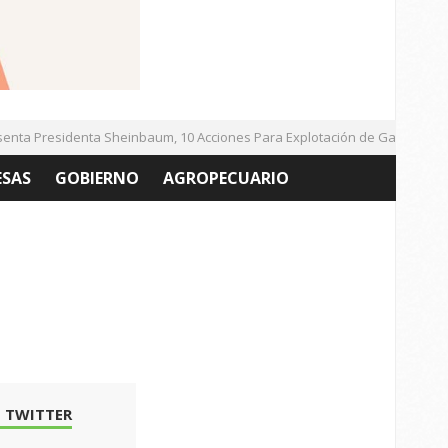
a Presidenta Sheinbaum, 10 Acciones Para Explotación de Gas Natural N
ESAS
GOBIERNO
AGROPECUARIO
 TWITTER