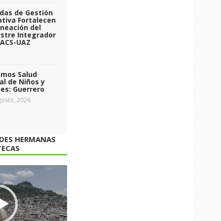
das de Gestión
tiva Fortalecen
aneación del
stre Integrador
 ACS-UAZ
emos Salud
l de Niños y
es: Guerrero
osto, 2026
ADES HERMANAS
TECAS