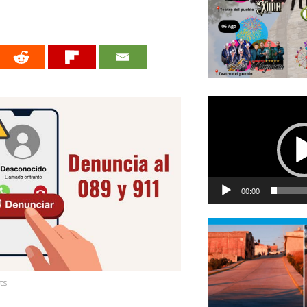
Reproductor
de
vídeo
00:00
ts