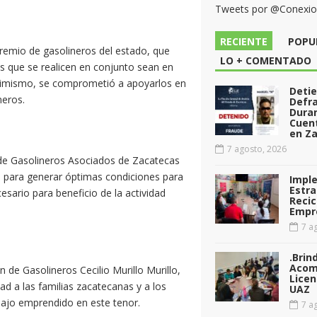
Tweets por @Conexi
RECIENTE
POPU
 gremio de gasolineros del estado, que
LO + COMENTADO
s que se realicen en conjunto sean en
asimismo, se comprometió a apoyarlos en
Deti
neros.
Defr
Dura
Cuen
en Za
7 agosto, 2026
 de Gasolineros Asociados de Zacatecas
o para generar óptimas condiciones para
Impl
Estra
sario para beneficio de la actividad
Recic
Empr
7 ag
.Brin
Acom
n de Gasolineros Cecilio Murillo Murillo,
Licen
dad a las familias zacatecanas y a los
UAZ
ajo emprendido en este tenor.
7 ag