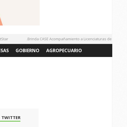
ar
.Brinda CASE Acompañamiento a Licenciaturas de la UAZ
ESAS
GOBIERNO
AGROPECUARIO
 TWITTER