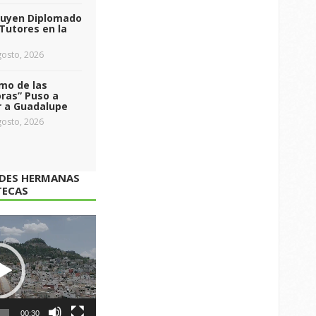
luyen Diplomado
Tutores en la
osto, 2026
tmo de las
ras” Puso a
r a Guadalupe
osto, 2026
ADES HERMANAS
TECAS
00:30