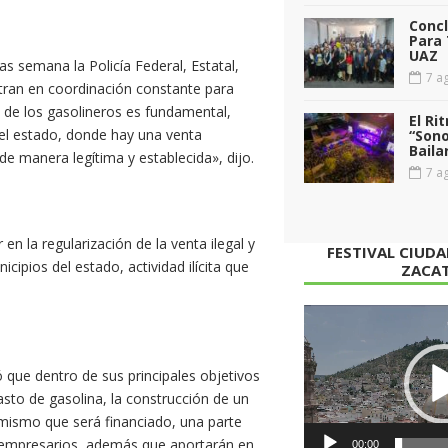
Conc
Para 
UAZ
as semana la Policía Federal, Estatal,
7 ag
entran en coordinación constante para
a de los gasolineros es fundamental,
El Ri
 el estado, donde hay una venta
“Sono
Baila
de manera legítima y establecida», dijo.
7 ag
r en la regularización de la venta ilegal y
FESTIVAL CIUD
cipios del estado, actividad ilícita que
ZACA
Reproductor
de
vídeo
ló que dentro de sus principales objetivos
basto de gasolina, la construcción de un
 mismo que será financiado, una parte
s empresarios, además que aportarán en
00:00