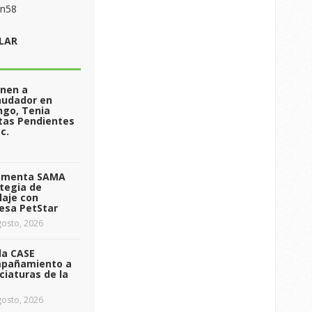
on58
LAR
enen a
audador en
ngo, Tenia
tas Pendientes
c.
ementa SAMA
tegia de
laje con
esa PetStar
osto, 2026
da CASE
pañamiento a
ciaturas de la
osto, 2026