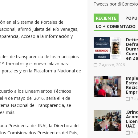
Tweets por @Conexi
RECIENTE
POPU
ón en el Sistema de Portales de
LO + COMENTADO
cional, afirmó Julieta del Río Venegas,
sparencia, Acceso a la Información y
Deti
Defr
Dura
Cuen
dades de transparencia de los municipios
en Za
n 19 formatos y el nuevo plazo para
7 agosto, 2026
s portales y en la Plataforma Nacional de
Impl
Estra
Recic
 acuerdo a los Lineamientos Técnicos
Empr
el 4 de mayo del 2016, sería el 4 de
7 ag
stema Nacional de Transparencia, se
.Brin
ses más.
Acom
Licen
a Presidenta del INAI, la Directora del
UAZ
y los Comisionados Presidentes del País,
7 ag