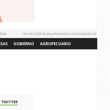
ar
.Brinda CASE Acompañamiento a Licenciaturas de la UAZ
ESAS
GOBIERNO
AGROPECUARIO
 TWITTER