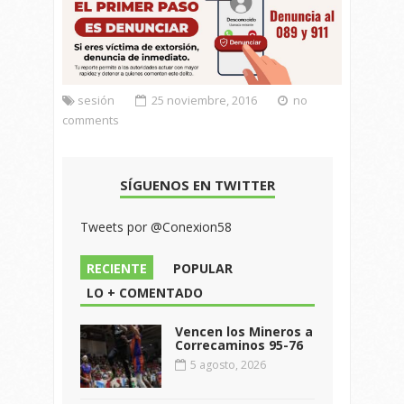
sesión
25 noviembre, 2016
no
comments
SÍGUENOS EN TWITTER
Tweets por @Conexion58
RECIENTE
POPULAR
LO + COMENTADO
Vencen los Mineros a
Correcaminos 95-76
5 agosto, 2026