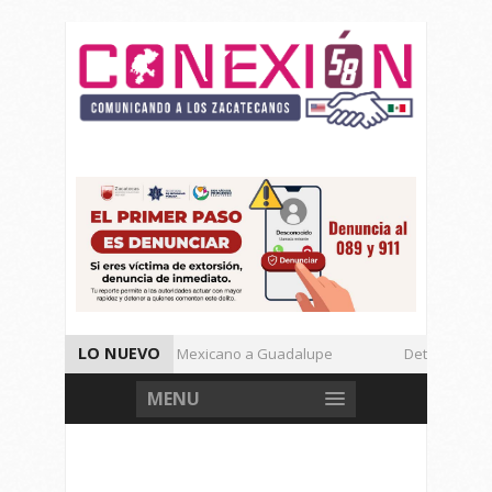
LO NUEVO
Enamora el Regional Mexicano a Guadalupe
Detienen a Def
Autoridades de Seguridad Dan Avances de Operación Rastrillo.
MENU