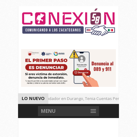
LO NUEVO
Detienen a Defraudador en Durango, Tenia Cuentas Pendientes en 
Presenta Presidenta Sheinbaum, 10 Acciones Para Explotación de G
MENU