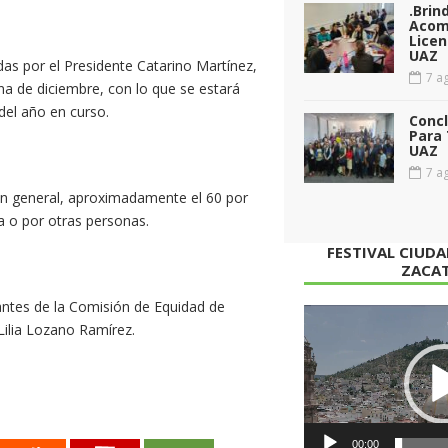
.Brin
Acom
Licen
UAZ
das por el Presidente Catarino Martínez,
7 ag
ana de diciembre, con lo que se estará
el año en curso.
Conc
Para 
UAZ
7 ag
n general, aproximadamente el 60 por
a o por otras personas.
FESTIVAL CIUD
ZACA
antes de la Comisión de Equidad de
Reproductor
Lilia Lozano Ramírez.
de
vídeo
00:00