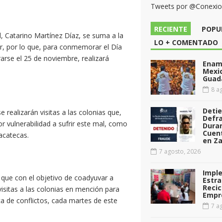
Tweets por @Conexi
RECIENTE
POPU
l, Catarino Martínez Díaz, se suma a la
LO + COMENTADO
r, por lo que, para conmemorar el Día
rarse el 25 de noviembre, realizará
Enamo
Mexi
Guad
8 ag
Deti
e realizarán visitas a las colonias que,
Defr
r vulnerabilidad a sufrir este mal, como
Dura
Cuen
acatecas.
en Za
7 agosto, 2026
Impl
ó que con el objetivo de coadyuvar a
Estra
Recic
visitas a las colonias en mención para
Empr
ica de conflictos, cada martes de este
7 ag