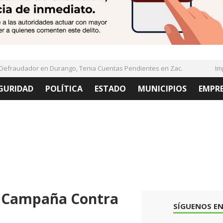
fraudador en Durango, Tenia Cuentas Pendientes en Zac.
Imple
GURIDAD
POLÍTICA
ESTADO
MUNICIPIOS
EMPR
l Campaña Contra
SÍGUENOS EN