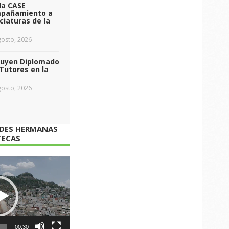
da CASE
pañamiento a
ciaturas de la
osto, 2026
luyen Diplomado
Tutores en la
osto, 2026
ADES HERMANAS
TECAS
00:30