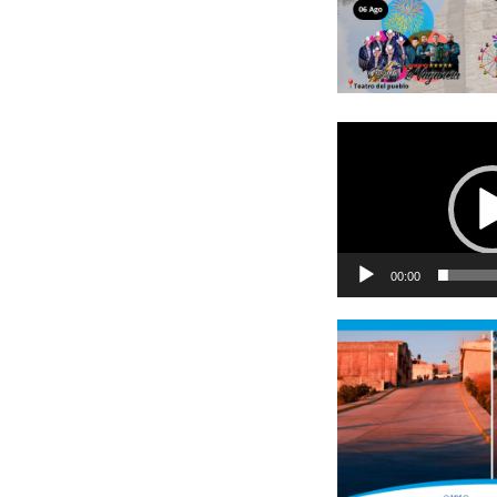
Reproductor
de
vídeo
00:00