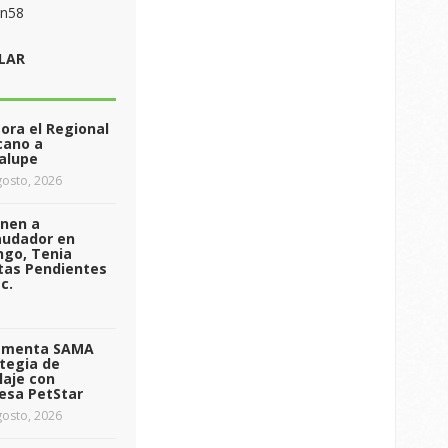
on58
LAR
ra el Regional
cano a
alupe
osto, 2026
enen a
audador en
ngo, Tenia
tas Pendientes
c.
ementa SAMA
tegia de
laje con
esa PetStar
osto, 2026