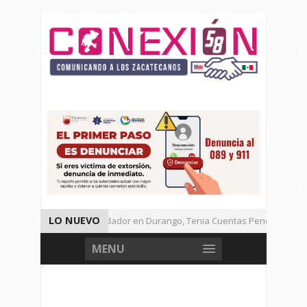
LO NUEVO
Detienen a Defraudador en Durango, Tenia Cuentas Pendientes en Z
Presenta Presidenta Sheinbaum, 10 Acciones Para Explotación de Ga
MENU