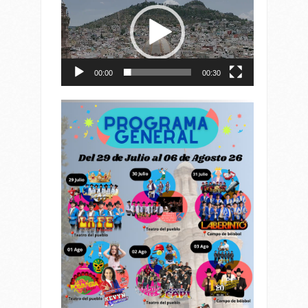
de
vídeo
00:00
00:30