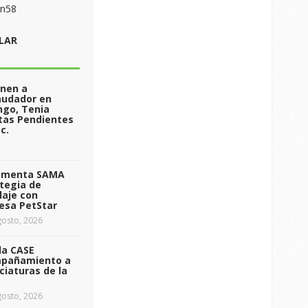
on58
LAR
enen a
audador en
ngo, Tenia
tas Pendientes
c.
ementa SAMA
tegia de
laje con
esa PetStar
osto, 2026
da CASE
pañamiento a
ciaturas de la
osto, 2026