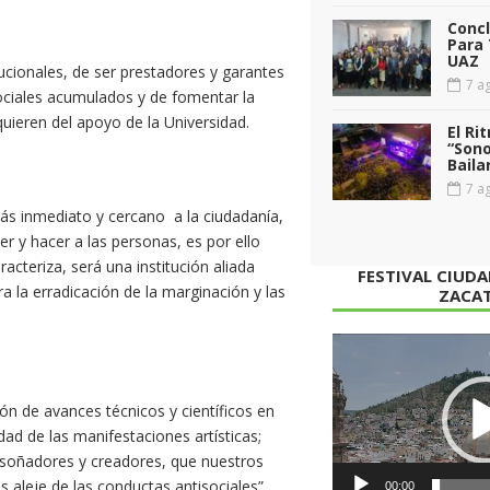
Conc
Para 
UAZ
ucionales, de ser prestadores y garantes
7 ag
sociales acumulados y de fomentar la
equieren del apoyo de la Universidad.
El Ri
“Sono
Baila
7 ag
s inmediato y cercano a la ciudadanía,
 y hacer a las personas, es por ello
acteriza, será una institución aliada
FESTIVAL CIUD
a la erradicación de la marginación y las
ZACA
Reproductor
de
vídeo
n de avances técnicos y científicos en
ad de las manifestaciones artísticas;
oñadores y creadores, que nuestros
 aleje de las conductas antisociales”.
00:00