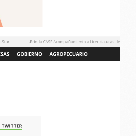
ar
.Brinda CASE Acompañamiento a Licenciaturas de la UAZ
ESAS
GOBIERNO
AGROPECUARIO
 TWITTER