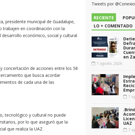
Tweets por @Conexi
RECIENTE
POPU
a, presidente municipal de Guadalupe,
LO + COMENTADO
o trabajen en coordinación con la
desarrollo económico, social y cultural
Deti
Defr
Dura
Cuen
en Za
7 agosto, 2026
 y concertación de acciones entre los 58
acercamiento que busca acordar
Impl
Estra
rimientos de cada una de las
Recic
Empr
7 ag
.Brin
Acom
co, tecnológico y cultural no puede
Licen
rsitarios, por lo que aseguró que la
UAZ
ial que realiza la UAZ.
7 ag