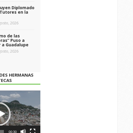
luyen Diplomado
Tutores en la
osto, 2026
tmo de las
ras” Puso a
r a Guadalupe
osto, 2026
ADES HERMANAS
TECAS
00:30