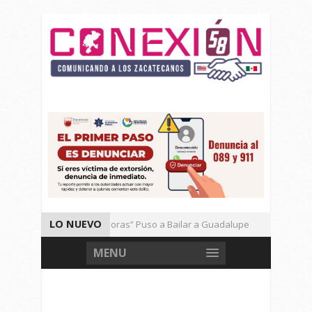
LO NUEVO
El Ritmo de las “Sonoras” Puso a Bailar a Guadalupe
Autori
Vencen los Mineros a Correcaminos 95-76
Gran Festival de
MENU