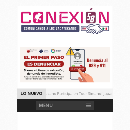
LO NUEVO
Universitario Zacatecano Participa en Tour Simanof Japan 2026
Implementa SAMA Estrategia de Reciclaje con Empresa PetStar
MENU