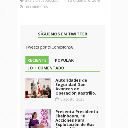
arte y discapacidad
2 diciembre, 2016
no comments
SÍGUENOS EN TWITTER
Tweets por @Conexion58
RECIENTE
POPULAR
LO + COMENTADO
Autoridades de
Seguridad Dan
Avances de
Operación Rastrillo.
6 agosto, 2026
Presenta Presidenta
Sheinbaum, 10
Acciones Para
Explotación de Gas