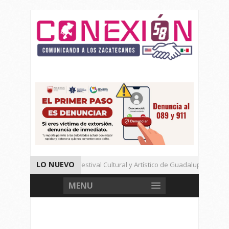
LO NUEVO
Un Cierre Exitoso Festival Cultural y Artístico de Guadalupe 2026
Llama Ulises Mejía a Cerrar Filas Con La Presidenta Sheinbaum
MENU