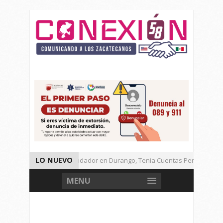
LO NUEVO
Detienen a Defraudador en Durango, Tenia Cuentas Pendientes en 
Presenta Presidenta Sheinbaum, 10 Acciones Para Explotación de G
MENU