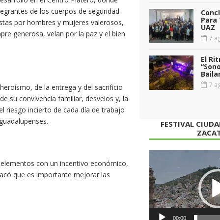
tegrantes de los cuerpos de seguridad
Conc
Para 
estas por hombres y mujeres valerosos,
UAZ
re generosa, velan por la paz y el bien
7 ag
El Ri
“Sono
Baila
7 ag
eroísmo, de la entrega y del sacrificio
e su convivencia familiar, desvelos y, la
l riesgo incierto de cada día de trabajo
 guadalupenses.
FESTIVAL CIUD
ZACA
Reproductor
os elementos con un incentivo económico,
de
tacó que es importante mejorar las
vídeo
00:00