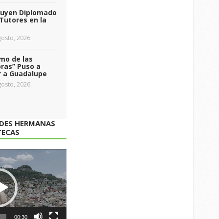
luyen Diplomado
Tutores en la
osto, 2026
tmo de las
ras” Puso a
r a Guadalupe
osto, 2026
ADES HERMANAS
TECAS
00:30