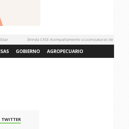
ar
.Brinda CASE Acompañamiento a Licenciaturas de la UAZ
ESAS
GOBIERNO
AGROPECUARIO
 TWITTER