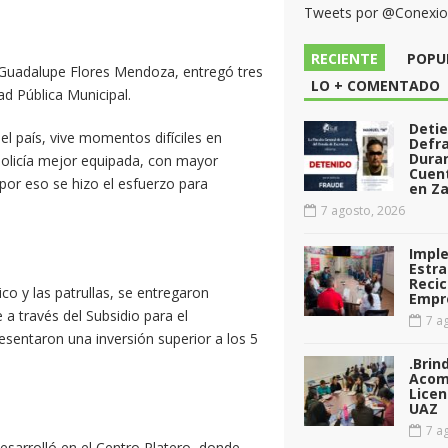
Tweets por @Conexi
RECIENTE
POPU
 Guadalupe Flores Mendoza, entregó tres
LO + COMENTADO
ad Pública Municipal.
Deti
del país, vive momentos difíciles en
Defr
Dura
policía mejor equipada, con mayor
Cuen
por eso se hizo el esfuerzo para
en Za
7 agosto, 2026
Impl
Estra
Recic
o y las patrullas, se entregaron
Empr
a través del Subsidio para el
7 ag
esentaron una inversión superior a los 5
.Brin
Acom
Licen
UAZ
7 ag
 desarrolló en el Centro Platero, donde