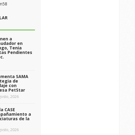
on58
LAR
enen a
audador en
ngo, Tenia
tas Pendientes
c.
ementa SAMA
tegia de
laje con
esa PetStar
osto, 2026
da CASE
pañamiento a
ciaturas de la
osto, 2026