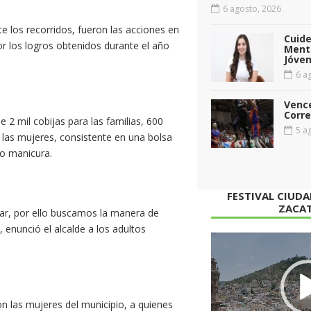
6 agosto, 2026
 los recorridos, fueron las acciones en
Cuid
 los logros obtenidos durante el año
Menta
Jóven
6 ag
Vence
Corr
 2 mil cobijas para las familias, 600
5 ag
las mujeres, consistente en una bolsa
o manicura.
FESTIVAL CIUD
ZACA
ar, por ello buscamos la manera de
, enunció el alcalde a los adultos
Reproductor
de
vídeo
 las mujeres del municipio, a quienes