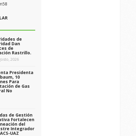
on58
LAR
ridades de
ridad Dan
ces de
ción Rastrillo.
osto, 2026
enta Presidenta
nbaum, 10
ones Para
tación de Gas
ral No
das de Gestión
tiva Fortalecen
aneación del
stre Integrador
 ACS-UAZ