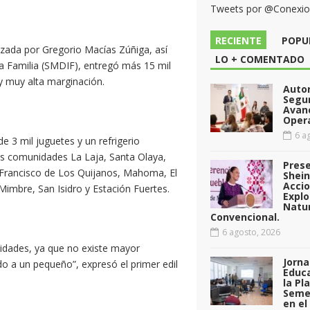
Tweets por @Conexi
RECIENTE
POPU
zada por Gregorio Macías Zúñiga, así
LO + COMENTADO
la Familia (SMDIF), entregó más 15 mil
y muy alta marginación.
Auto
Segu
Avan
Opera
6 ag
 3 mil juguetes y un refrigerio
as comunidades La Laja, Santa Olaya,
Pres
 Francisco de Los Quijanos, Mahoma, El
Shei
Acci
Mimbre, San Isidro y Estación Fuertes.
Explo
Natu
Convencional.
6 agosto, 2026
nidades, ya que no existe mayor
Jorna
do a un pequeño”, expresó el primer edil
Educa
la Pl
Seme
en el