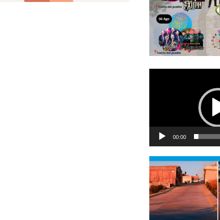
Reproductor
de
vídeo
00:00