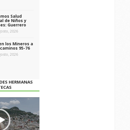
emos Salud
l de Niños y
es: Guerrero
osto, 2026
n los Mineros a
ecaminos 95-76
osto, 2026
ADES HERMANAS
TECAS