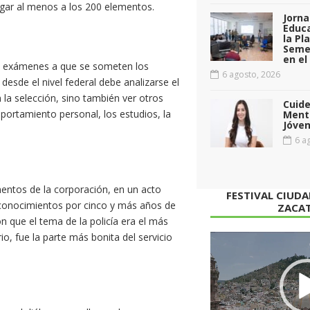
legar al menos a los 200 elementos.
Jorna
Educa
la Pl
Seme
en el
tos exámenes a que se someten los
6 agosto, 2026
desde el nivel federal debe analizarse el
n la selección, sino también ver otros
Cuid
ortamiento personal, los estudios, la
Menta
Jóven
6 ag
ementos de la corporación, en un acto
FESTIVAL CIUD
econocimientos por cinco y más años de
ZACA
n que el tema de la policía era el más
o, fue la parte más bonita del servicio
Reproductor
de
vídeo