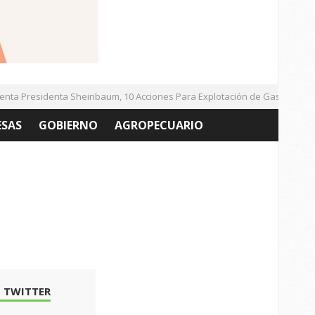
a Presidenta Sheinbaum, 10 Acciones Para Explotación de Gas Natural No
ESAS
GOBIERNO
AGROPECUARIO
 TWITTER