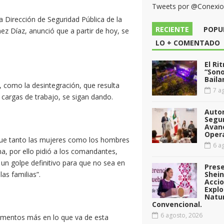
Tweets por @Conexi
 Dirección de Seguridad Pública de la
RECIENTE
POPU
nez Díaz, anunció que a partir de hoy, se
LO + COMENTADO
El Ri
“Sono
Baila
s, como la desintegración, que resulta
7 ag
cargas de trabajo, se sigan dando.
Auto
Segu
Avan
Opera
á que tanto las mujeres como los hombres
6 ag
rna, por ello pidió a los comandantes,
 un golpe definitivo para que no sea en
Pres
as familias”.
Shei
Acci
Explo
Natu
Convencional.
6 agosto, 2026
lementos más en lo que va de esta