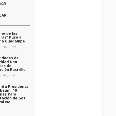
on58
LAR
tmo de las
ras” Puso a
r a Guadalupe
osto, 2026
ridades de
ridad Dan
ces de
ción Rastrillo.
osto, 2026
enta Presidenta
nbaum, 10
ones Para
tación de Gas
ral No