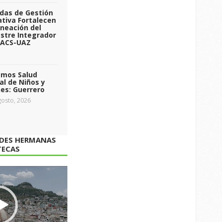
das de Gestión
tiva Fortalecen
aneación del
stre Integrador
 ACS-UAZ
emos Salud
l de Niños y
es: Guerrero
osto, 2026
ADES HERMANAS
TECAS