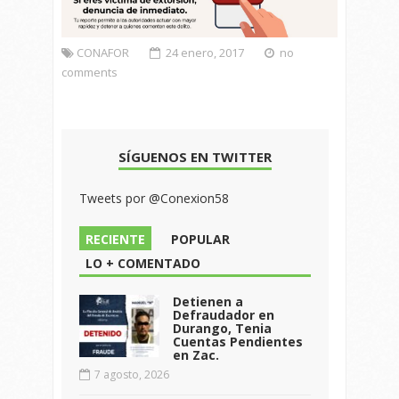
CONAFOR
24 enero, 2017
no
comments
SÍGUENOS EN TWITTER
Tweets por @Conexion58
RECIENTE
POPULAR
LO + COMENTADO
Detienen a
Defraudador en
Durango, Tenia
Cuentas Pendientes
en Zac.
7 agosto, 2026