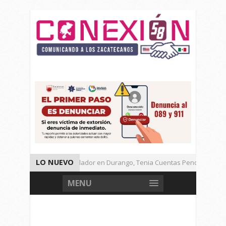
LO NUEVO
Detienen a Defraudador en Durango, Tenia Cuentas Pendientes en Z
Presenta Presidenta Sheinbaum, 10 Acciones Para Explotación de Ga
MENU