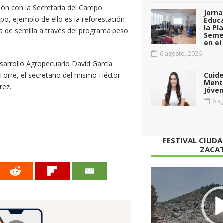
ón con la Secretaría del Campo
Jorna
, ejemplo de ello es la reforestación
Educa
la Pl
ga de semilla a través del programa peso
Seme
en el
6 agosto, 2026
esarrollo Agropecuario David García
 Torre, el secretario del mismo Héctor
Cuid
Menta
rez.
Jóven
6 ag
FESTIVAL CIUD
ZACA
Reproductor
de
vídeo