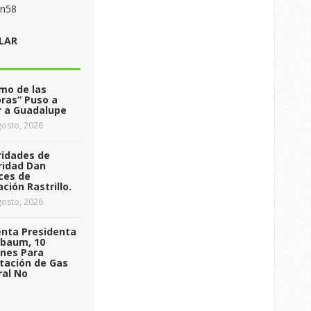
on58
LAR
tmo de las
ras” Puso a
r a Guadalupe
osto, 2026
ridades de
ridad Dan
ces de
ción Rastrillo.
osto, 2026
enta Presidenta
nbaum, 10
ones Para
tación de Gas
ral No