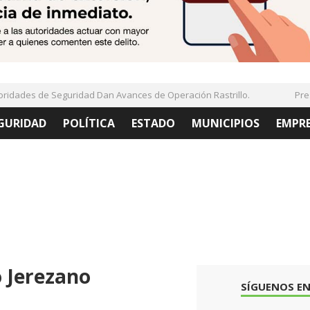
dades de Seguridad Dan Avances de Operación Rastrillo.
Presen
GURIDAD
POLÍTICA
ESTADO
MUNICIPIOS
EMPR
 Jerezano
SÍGUENOS EN