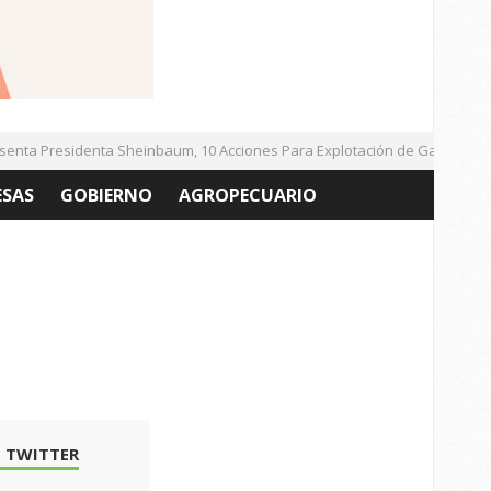
ta Presidenta Sheinbaum, 10 Acciones Para Explotación de Gas Natural N
ESAS
GOBIERNO
AGROPECUARIO
 TWITTER