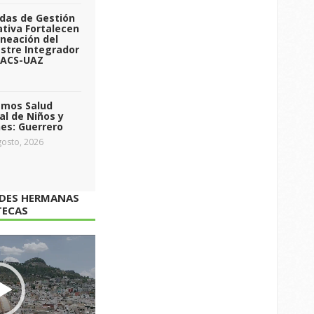
das de Gestión
tiva Fortalecen
aneación del
stre Integrador
 ACS-UAZ
emos Salud
l de Niños y
es: Guerrero
osto, 2026
ADES HERMANAS
TECAS