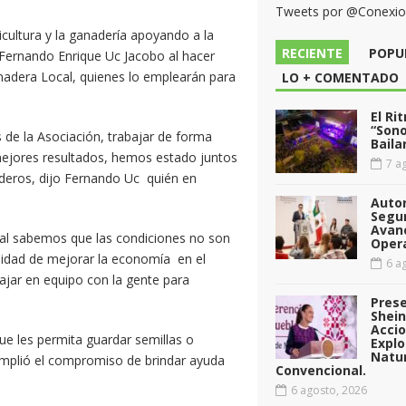
Tweets por @Conexi
cultura y la ganadería apoyando a la
RECIENTE
POPU
e Fernando Enrique Uc Jacobo al hacer
nadera Local, quienes lo emplearán para
LO + COMENTADO
El Ri
“Sono
 de la Asociación, trabajar de forma
Baila
 mejores resultados, hemos estado juntos
7 ag
aderos, dijo Fernando Uc quién en
Auto
Segu
Avan
pal sabemos que las condiciones no son
Opera
esidad de mejorar la economía en el
6 ag
jar en equipo con la gente para
Pres
Shei
Acci
e les permita guardar semillas o
Explo
Natu
cumplió el compromiso de brindar ayuda
Convencional.
6 agosto, 2026