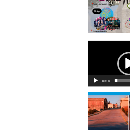
Reproductor
de
vídeo
00:00