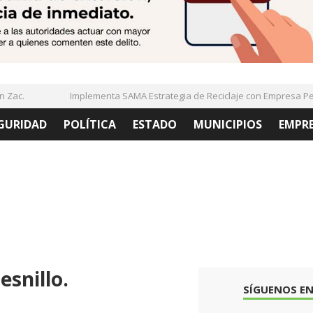
ac.
Implementa SAMA Estrategia de Reciclaje con Empresa PetSt
GURIDAD
POLÍTICA
ESTADO
MUNICIPIOS
EMPR
esnillo.
SÍGUENOS EN