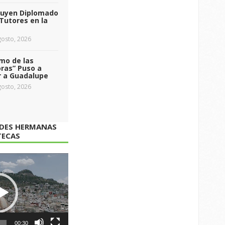
luyen Diplomado
Tutores en la
osto, 2026
tmo de las
ras” Puso a
r a Guadalupe
osto, 2026
ADES HERMANAS
TECAS
00:30