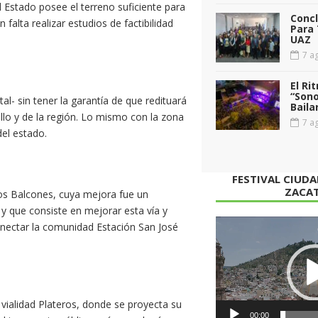
el Estado posee el terreno suficiente para
Conc
falta realizar estudios de factibilidad
Para 
UAZ
7 ag
El Ri
“Sono
al- sin tener la garantía de que redituará
Baila
llo y de la región. Lo mismo con la zona
7 ag
del estado.
FESTIVAL CIUD
ZACA
Los Balcones, cuya mejora fue un
 que consiste en mejorar esta vía y
Reproductor
 conectar la comunidad Estación San José
de
vídeo
 vialidad Plateros, donde se proyecta su
00:00