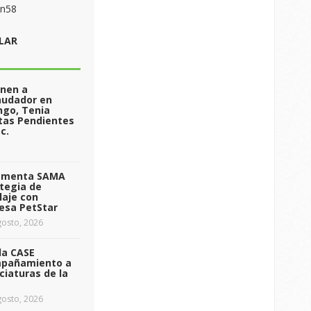
on58
LAR
enen a
audador en
ngo, Tenia
tas Pendientes
c.
ementa SAMA
tegia de
laje con
esa PetStar
osto, 2026
da CASE
pañamiento a
ciaturas de la
osto, 2026