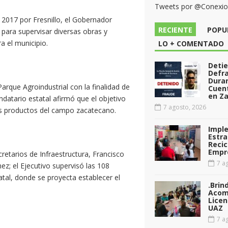
Tweets por @Conexi
e 2017 por Fresnillo, el Gobernador
RECIENTE
POPU
 para supervisar diversas obras y
a el municipio.
LO + COMENTADO
Deti
Defr
Dura
Parque Agroindustrial con la finalidad de
Cuen
en Za
ndatario estatal afirmó que el objetivo
7 agosto, 2026
os productos del campo zacatecano.
Impl
Estra
Recic
Empr
retarios de Infraestructura, Francisco
7 ag
z; el Ejecutivo supervisó las 108
tal, donde se proyecta establecer el
.Brin
Acom
Licen
UAZ
7 ag