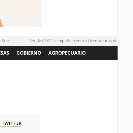
ar
.Brinda CASE Acompañamiento a Licenciaturas de la UAZ
ESAS
GOBIERNO
AGROPECUARIO
 TWITTER