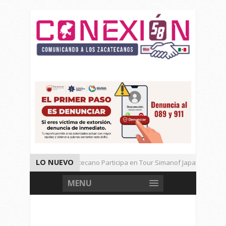
LO NUEVO
Universitario Zacatecano Participa en Tour Simanof Japan 2026
Implementa SAMA Estrategia de Reciclaje con Empresa PetStar
MENU