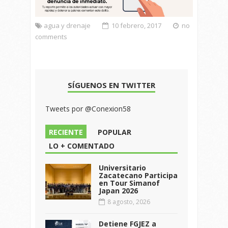
agua y drenaje
10 febrero, 2017
no
comments
SÍGUENOS EN TWITTER
Tweets por @Conexion58
RECIENTE
POPULAR
LO + COMENTADO
Universitario
Zacatecano Participa
en Tour Simanof
Japan 2026
8 agosto, 2026
Detiene FGJEZ a