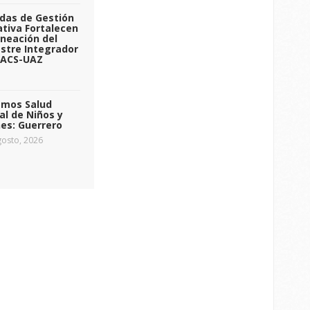
das de Gestión
tiva Fortalecen
aneación del
stre Integrador
 ACS-UAZ
emos Salud
l de Niños y
es: Guerrero
osto, 2026