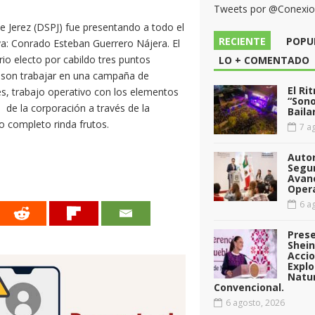
Tweets por @Conexi
de Jerez (DSPJ) fue presentando a todo el
RECIENTE
POPU
iva: Conrado Esteban Guerrero Nájera. El
io electo por cabildo tres puntos
LO + COMENTADO
e son trabajar en una campaña de
El Ri
les, trabajo operativo con los elementos
“Sono
o de la corporación a través de la
Baila
o completo rinda frutos.
7 ag
Auto
Segu
Avan
Opera
6 ag
Pres
Shei
Acci
Explo
Natu
Convencional.
6 agosto, 2026