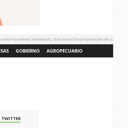
ta Presidenta Sheinbaum, 10 Acciones Para Explotación de Gas Natural 
ESAS
GOBIERNO
AGROPECUARIO
 TWITTER