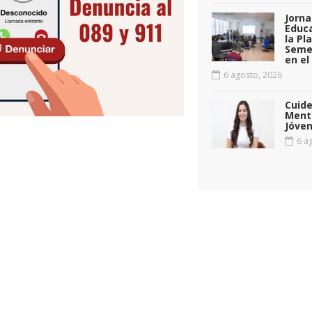
Jorna
Educa
la Pl
Seme
en el
6 agosto, 2026
Cuid
Menta
Jóven
6 ag