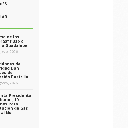
on58
LAR
tmo de las
ras” Puso a
r a Guadalupe
osto, 2026
ridades de
ridad Dan
ces de
ción Rastrillo.
osto, 2026
enta Presidenta
nbaum, 10
ones Para
tación de Gas
ral No