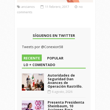
ancianos
11 febrero, 2017
no
comments
SÍGUENOS EN TWITTER
Tweets por @Conexion58
RECIENTE
POPULAR
LO + COMENTADO
Autoridades de
Seguridad Dan
Avances de
Operación Rastrillo.
6 agosto, 2026
Presenta Presidenta
Sheinbaum, 10
Acciones Para