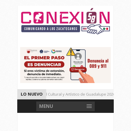
LO NUEVO
Da inicio el Festival Cultural y Artístico de Guadalupe 2026
Muere Agresor, Detienen a Dos Menores en Joaquín Amaro.
MENU