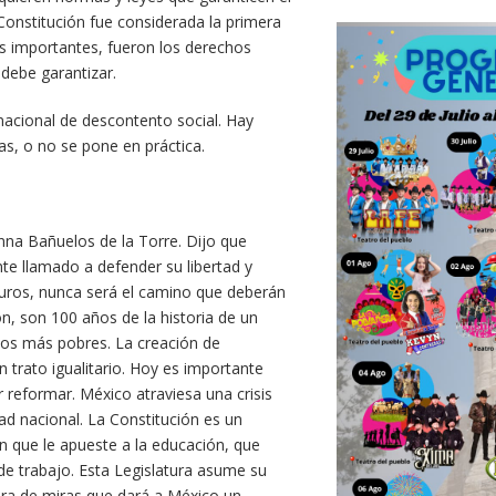
 Constitución fue considerada la primera
ás importantes, fueron los derechos
debe garantizar.
nacional de descontento social. Hay
s, o no se pone en práctica.
nna Bañuelos de la Torre. Dijo que
e llamado a defender su libertad y
muros, nunca será el camino que deberán
ón, son 100 años de la historia de un
 los más pobres. La creación de
 trato igualitario. Hoy es importante
 reformar. México atraviesa una crisis
dad nacional. La Constitución es un
 que le apueste a la educación, que
de trabajo. Esta Legislatura asume su
tura de miras que dará a México un