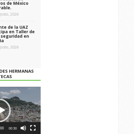
ros de México
able.
osto, 2026
nte de la UAZ
cipa en Taller de
 seguridad en
ña
osto, 2026
ADES HERMANAS
TECAS
00:30