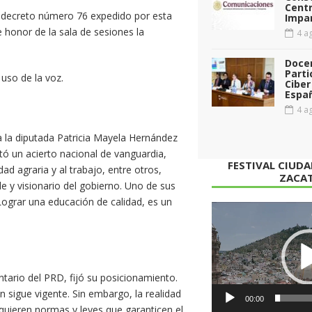
Cent
l decreto número 76 expedido por esta
Impar
e honor de la sala de sesiones la
4 ag
Doce
Parti
uso de la voz.
Ciber
Espa
4 ag
a la diputada Patricia Mayela Hernández
tó un acierto nacional de vanguardia,
FESTIVAL CIUD
d agraria y al trabajo, entre otros,
ZACA
 y visionario del gobierno. Uno de sus
 Lograr una educación de calidad, es un
Reproductor
de
vídeo
ario del PRD, fijó su posicionamiento.
ón sigue vigente. Sin embargo, la realidad
00:00
quieren normas y leyes que garanticen el