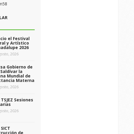
on58
LAR
icio el Festival
ral y Artístico
uadalupe 2026
osto, 2026
sa Gobierno de
Saldívar la
na Mundial de
ctancia Materna
osto, 2026
a TSJEZ Sesiones
arias
osto, 2026
a SICT
rucción de