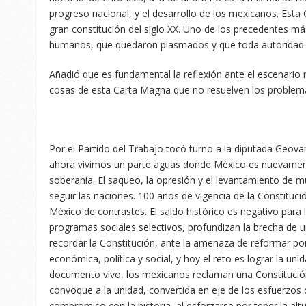
progreso nacional, y el desarrollo de los mexicanos. Esta
gran constitución del siglo XX. Uno de los precedentes m
humanos, que quedaron plasmados y que toda autoridad 
Añadió que es fundamental la reflexión ante el escenario 
cosas de esta Carta Magna que no resuelven los problema
Por el Partido del Trabajo tocó turno a la diputada Geova
ahora vivimos un parte aguas donde México es nuevament
soberanía. El saqueo, la opresión y el levantamiento de 
seguir las naciones. 100 años de vigencia de la Constituci
México de contrastes. El saldo histórico es negativo para
programas sociales selectivos, profundizan la brecha de un
recordar la Constitución, ante la amenaza de reformar por
económica, política y social, y hoy el reto es lograr la uni
documento vivo, los mexicanos reclaman una Constitución
convoque a la unidad, convertida en eje de los esfuerzos 
compromiso con la historia, al esforzarse por tener la al