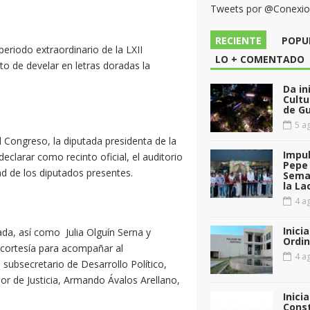
Tweets por @Conexi
RECIENTE
POPU
periodo extraordinario de la LXII
LO + COMENTADO
ito de develar en letras doradas la
Da in
Cultu
de G
5 ag
 Congreso, la diputada presidenta de la
Impul
clarar como recinto oficial, el auditorio
Pepe 
ad de los diputados presentes.
Sema
la La
4 ag
Inici
ada, así como Julia Olguín Serna y
Ordin
 cortesía para acompañar al
4 ag
 subsecretario de Desarrollo Político,
ior de Justicia, Armando Ávalos Arellano,
Inici
Const