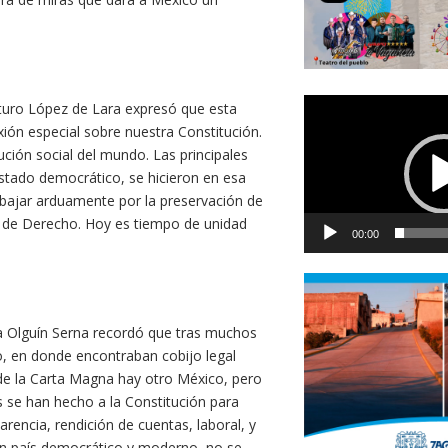
Reproductor
rturo López de Lara expresó que esta
de
exión especial sobre nuestra Constitución.
vídeo
ción social del mundo. Las principales
tado democrático, se hicieron en esa
bajar arduamente por la preservación de
o de Derecho. Hoy es tiempo de unidad
00:00
ia Olguín Serna recordó que tras muchos
io, en donde encontraban cobijo legal
 de la Carta Magna hay otro México, pero
se han hecho a la Constitución para
arencia, rendición de cuentas, laboral, y
un país democrático y moderno, no se