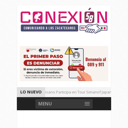
LO NUEVO
Universitario Zacatecano Participa en Tour Simanof Japan 2026
Implementa SAMA Estrategia de Reciclaje con Empresa PetStar
MENU