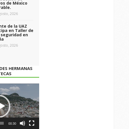
ros de México
able.
osto, 2026
nte de la UAZ
cipa en Taller de
 seguridad en
ña
osto, 2026
ADES HERMANAS
TECAS
00:30