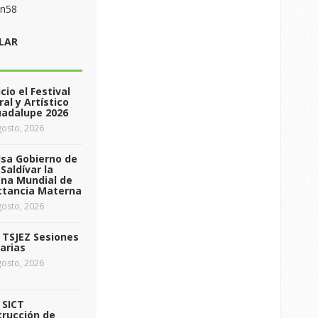
on58
LAR
icio el Festival
ral y Artístico
uadalupe 2026
osto, 2026
sa Gobierno de
Saldívar la
na Mundial de
ctancia Materna
osto, 2026
a TSJEZ Sesiones
arias
osto, 2026
a SICT
rucción de