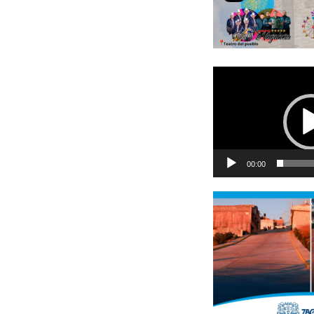
Reproductor
de
vídeo
00:00