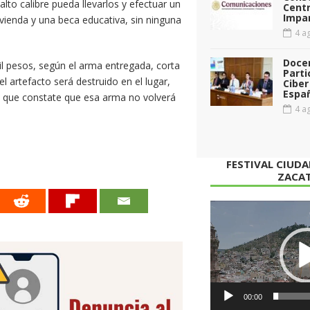
to calibre pueda llevarlos y efectuar un
Cent
Impar
ivienda y una beca educativa, sin ninguna
4 ag
Doce
il pesos, según el arma entregada, corta
Parti
el artefacto será destruido en el lugar,
Ciber
Espa
de que constate que esa arma no volverá
4 ag
FESTIVAL CIUD
ZACA
Reproductor
de
vídeo
00:00