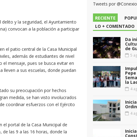
Tweets por @Conexi
RECIENTE
POPU
l delito y la seguridad, el Ayuntamiento
LO + COMENTADO
na) convocan a la población a participar
Da in
Cultu
de G
n el patio central de la Casa Municipal
5 ag
civiles, además de estudiantes de nivel
do el mensaje, pues se busca evitar en
Impul
la lleven a sus escuelas, donde puedan
Pepe 
Sema
la La
4 ag
estado su preocupación por hechos
 gran medida, se han visto involucrados
Inici
de coordinar esfuerzos con el Ejército
Ordin
4 ag
 el portal de la Casa Municipal de
Inici
, de las 9 a las 16 horas, donde la
Const