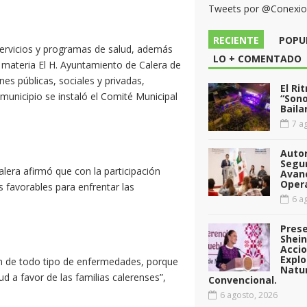
Tweets por @Conexi
RECIENTE
POPU
 servicios y programas de salud, además
LO + COMENTADO
ha materia El H. Ayuntamiento de Calera de
nes públicas, sociales y privadas,
El Ri
municipio se instaló el Comité Municipal
“Sono
Baila
7 ag
Auto
Segu
lera afirmó que con la participación
Avan
Opera
 favorables para enfrentar las
6 ag
Pres
Shei
Acci
Explo
n de todo tipo de enfermedades, porque
Natu
ud a favor de las familias calerenses”,
Convencional.
6 agosto, 2026