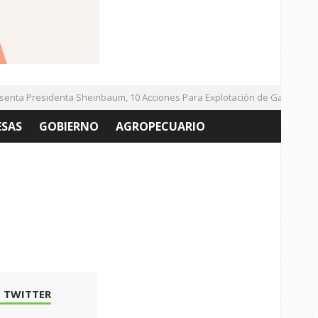
ta Presidenta Sheinbaum, 10 Acciones Para Explotación de Gas Natural N
ESAS
GOBIERNO
AGROPECUARIO
 TWITTER