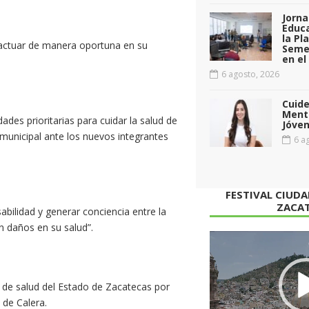
Jorna
Educa
la Pl
 actuar de manera oportuna en su
Seme
en el
6 agosto, 2026
Cuid
Menta
ades prioritarias para cuidar la salud de
Jóven
e municipal ante los nuevos integrantes
6 ag
FESTIVAL CIUD
ZACA
abilidad y generar conciencia entre la
n daños en su salud”.
Reproductor
de
vídeo
s de salud del Estado de Zacatecas por
 de Calera.