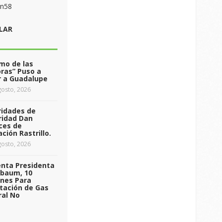
on58
LAR
tmo de las
ras” Puso a
r a Guadalupe
osto, 2026
ridades de
ridad Dan
ces de
ción Rastrillo.
osto, 2026
enta Presidenta
nbaum, 10
ones Para
tación de Gas
ral No