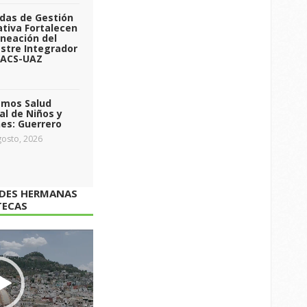
das de Gestión
tiva Fortalecen
aneación del
stre Integrador
 ACS-UAZ
emos Salud
l de Niños y
es: Guerrero
osto, 2026
ADES HERMANAS
TECAS