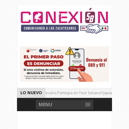
LO NUEVO
Universitario Zacatecano Participa en Tour Simanof Japan 2026
Implementa SAMA Estrategia de Reciclaje con Empresa PetStar
MENU