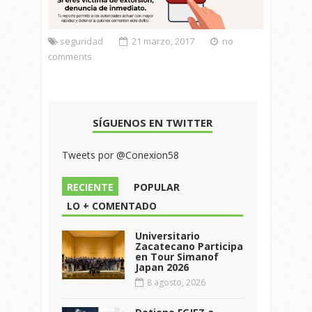
seguridad
21 marzo, 2017
no
comments
SÍGUENOS EN TWITTER
Tweets por @Conexion58
RECIENTE
POPULAR
LO + COMENTADO
Universitario
Zacatecano Participa
en Tour Simanof
Japan 2026
8 agosto, 2026