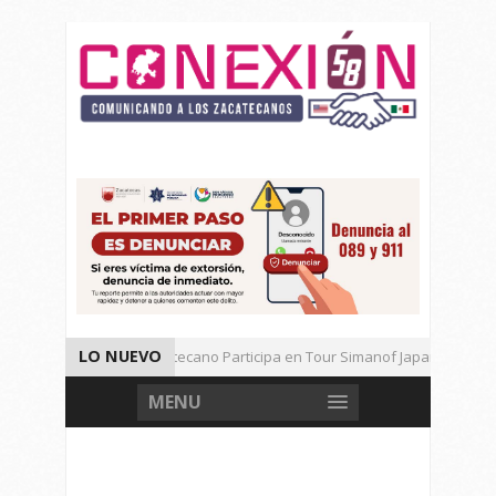
LO NUEVO
Universitario Zacatecano Participa en Tour Simanof Japan 2026
Implementa SAMA Estrategia de Reciclaje con Empresa PetStar
MENU