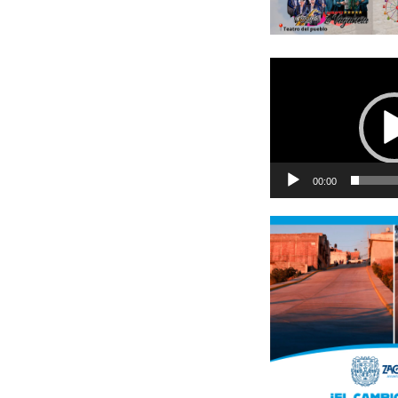
Reproductor
de
vídeo
00:00