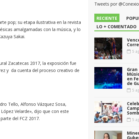
Tweets por @Conexi
RECIENTE
POPU
e pop; su etapa ilustrativa en la revista
LO + COMENTADO
estésicas amalgamadas con la música, y lo
Kazuya Sakai.
Vence
Corr
5 ag
ural Zacatecas 2017, la exposición fue
Gran 
ez y da cuenta del proceso creativo de
Músic
en Fe
de G
5 ag
Celeb
ndro Tello, Alfonso Vázquez Sosa,
Camp
 López Velarde», dijo que con este
Somb
 parte del FCZ 2017.
5 ag
Miner
Gube