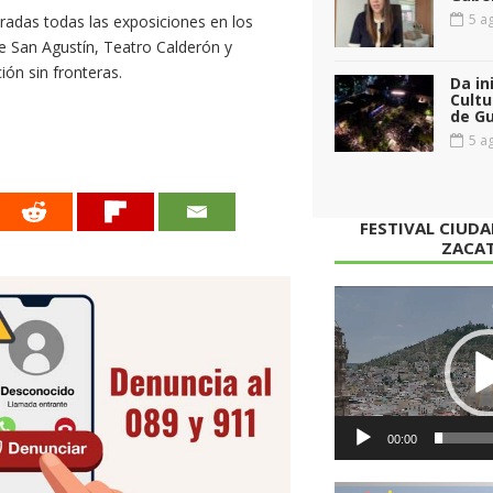
5 ag
radas todas las exposiciones en los
e San Agustín, Teatro Calderón y
ión sin fronteras.
Da in
Cultu
de G
5 ag
FESTIVAL CIUD
ZACA
Reproductor
de
vídeo
00:00