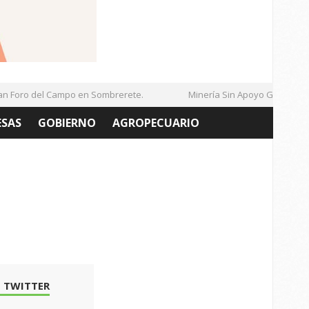
Foro del Campo en Sombrerete.
Minería Sin Apoyo Gubernamen
ESAS
GOBIERNO
AGROPECUARIO
 TWITTER