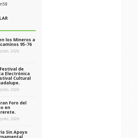
on58
LAR
n los Mineros a
ecaminos 95-76
osto, 2026
Festival de
a Electrónica
stival Cultural
uadalupe.
osto, 2026
ran Foro del
o en
rerete.
osto, 2026
ía Sin Apoyo
rnamental