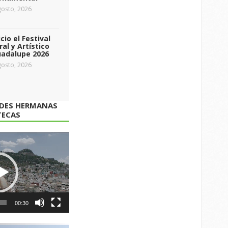
osto, 2026
icio el Festival
ral y Artístico
uadalupe 2026
osto, 2026
ADES HERMANAS
TECAS
00:30