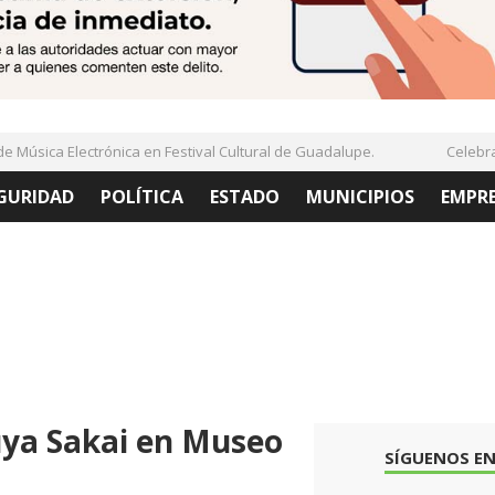
Música Electrónica en Festival Cultural de Guadalupe.
Celebran 
GURIDAD
POLÍTICA
ESTADO
MUNICIPIOS
EMPR
uya Sakai en Museo
SÍGUENOS EN