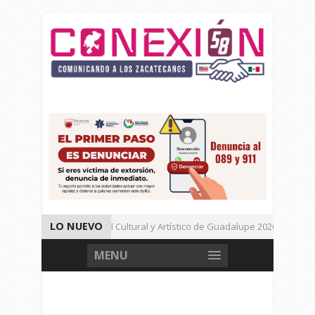
LO NUEVO
Da inicio el Festival Cultural y Artístico de Guadalupe 2026
Muere Agresor, Detienen a Dos Menores en Joaquín Amaro.
MENU