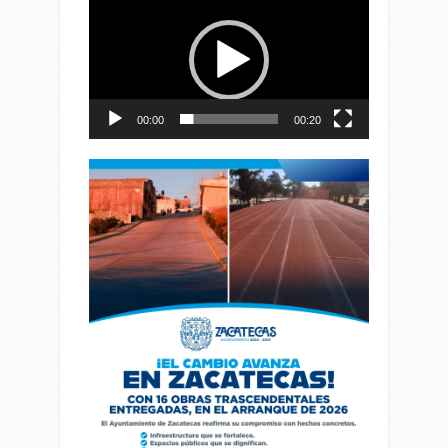
de
vídeo
00:00
00:20