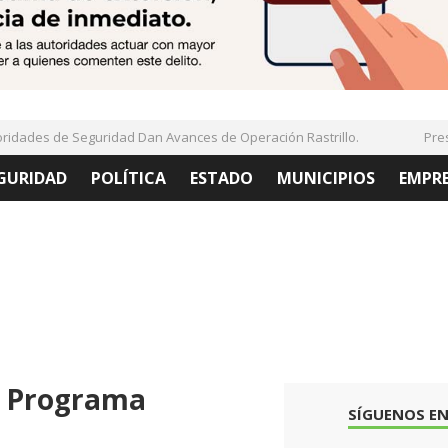
ades de Seguridad Dan Avances de Operación Rastrillo.
Presen
GURIDAD
POLÍTICA
ESTADO
MUNICIPIOS
EMPR
o, Programa
SÍGUENOS EN