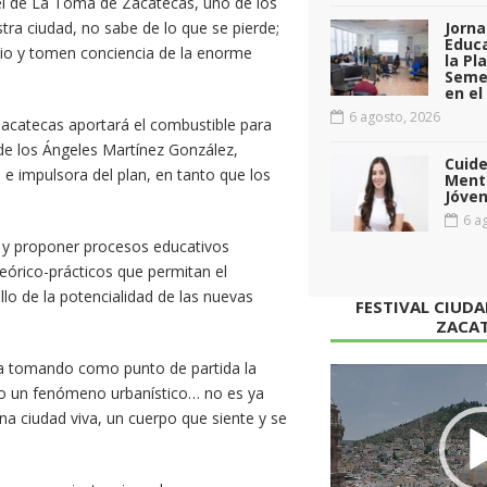
 el de La Toma de Zacatecas, uno de los
ra ciudad, no sabe de lo que se pierde;
Jorna
Educa
nio y tomen conciencia de la enorme
la Pl
Seme
en el
6 agosto, 2026
Zacatecas aportará el combustible para
de los Ángeles Martínez González,
Cuid
d e impulsora del plan, en tanto que los
Menta
Jóven
6 ag
ir y proponer procesos educativos
teórico-prácticos que permitan el
lo de la potencialidad de las nuevas
FESTIVAL CIUD
ZACA
va tomando como punto de partida la
Reproductor
ólo un fenómeno urbanístico… no es ya
de
a ciudad viva, un cuerpo que siente y se
vídeo