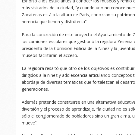
Exhortó a los estudiantes a conocer los museos y refirió
más visitados de la ciudad, “y cuando uno no conoce nuest
Zacatecas está a la altura de París, conozcan su patrimo
herencia que tienen y disfrútenla”.
Para la concreción de este proyecto el Ayuntamiento de 
los camiones escolares que gestionó la regidora Yesenia 
presidenta de la Comisión Edilicia de la Niñez y la Juventu
museos facilitarán el acceso.
La regidora resaltó que otro de los objetivos es contribu
dirigidos a la niñez y adolescencia articulando conceptos 
abordaje de diversas temáticas que fortalezcan el desarrol
generaciones.
Además pretende constituirse en una alternativa educati
diversión y el proceso de aprendizaje, “la ciudad no es s
sólo el conglomerado de pobladores sino un gran alma, un
mueve”.