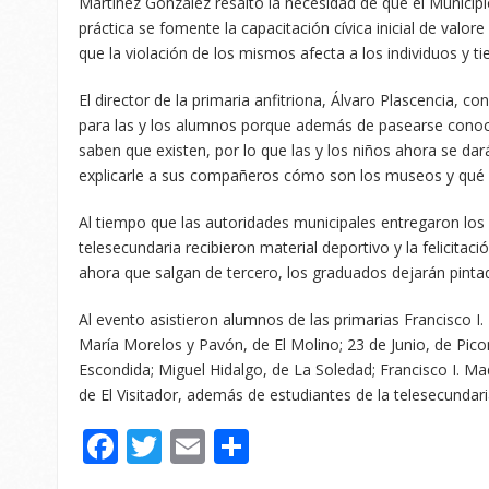
Martínez González resaltó la necesidad de que el Municipi
práctica se fomente la capacitación cívica inicial de val
que la violación de los mismos afecta a los individuos y 
El director de la primaria anfitriona, Álvaro Plascencia, c
para las y los alumnos porque además de pasearse conoce
saben que existen, por lo que las y los niños ahora se da
explicarle a sus compañeros cómo son los museos y qué 
Al tiempo que las autoridades municipales entregaron los
telesecundaria recibieron material deportivo y la felicitaci
ahora que salgan de tercero, los graduados dejarán pint
Al evento asistieron alumnos de las primarias Francisco I
María Morelos y Pavón, de El Molino; 23 de Junio, de Pic
Escondida; Miguel Hidalgo, de La Soledad; Francisco I. Ma
de El Visitador, además de estudiantes de la telesecundari
Facebook
Twitter
Email
Compartir