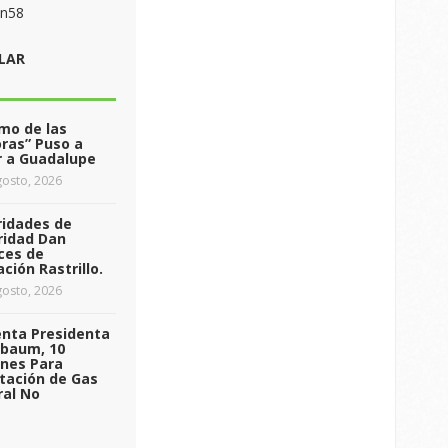
on58
LAR
tmo de las
ras” Puso a
r a Guadalupe
osto, 2026
ridades de
ridad Dan
ces de
ción Rastrillo.
osto, 2026
enta Presidenta
nbaum, 10
ones Para
tación de Gas
ral No