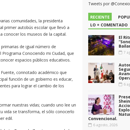
Tweets por @Conexi
RECIENTE
POPU
arias comunidades, la presidenta
LO + COMENTADO
al primer autobús escolar que llevó a
 a conocer los museos de la capital.
El Ri
“Sono
Baila
e primarias de igual número de
7 ag
 del Programa Conociendo mi Ciudad, que
conocer espacios públicos educativos.
Auto
Segu
 la Fuente, connotado académico que
Avan
Opera
ncipal función de un gobierno es educar,
6 ag
entes para lograr el cambio de los
Pres
Shei
formar nuestras vidas; cuando uno lee un
Acci
Explo
tu vida se transforma, el sólo conocerlo
Natu
r edil.
Convencional.
6 agosto, 2026