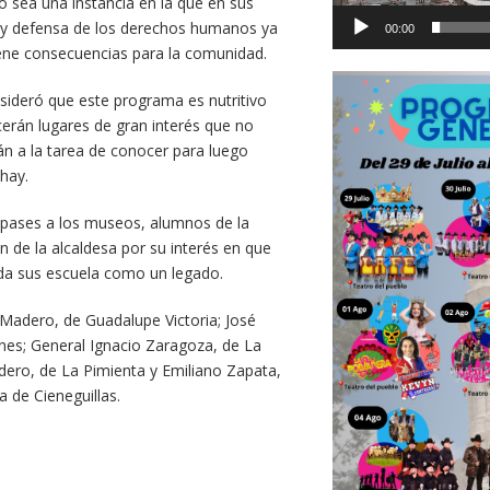
o sea una instancia en la que en sus
ore y defensa de los derechos humanos ya
00:00
tiene consecuencias para la comunidad.
onsideró que este programa es nutritivo
rán lugares de gran interés que no
rán a la tarea de conocer para luego
hay.
 pases a los museos, alumnos de la
ón de la alcaldesa por su interés en que
ada sus escuela como un legado.
. Madero, de Guadalupe Victoria; José
ones; General Ignacio Zaragoza, de La
dero, de La Pimienta y Emiliano Zapata,
a de Cieneguillas.