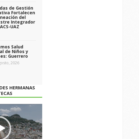
das de Gestión
tiva Fortalecen
aneación del
stre Integrador
 ACS-UAZ
emos Salud
l de Niños y
es: Guerrero
osto, 2026
ADES HERMANAS
TECAS