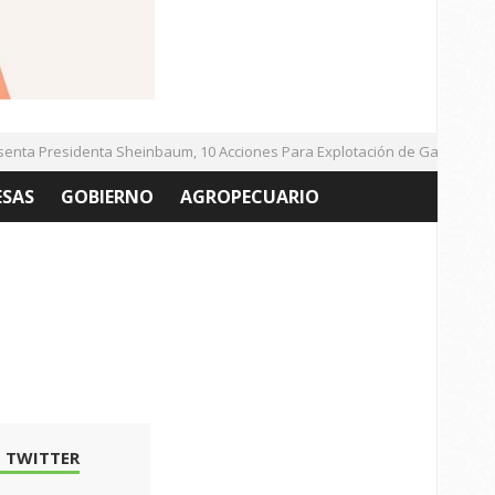
ta Presidenta Sheinbaum, 10 Acciones Para Explotación de Gas Natural N
ESAS
GOBIERNO
AGROPECUARIO
 TWITTER