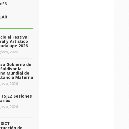
on58
LAR
icio el Festival
ral y Artístico
uadalupe 2026
osto, 2026
sa Gobierno de
Saldívar la
na Mundial de
ctancia Materna
osto, 2026
a TSJEZ Sesiones
arias
osto, 2026
a SICT
rucción de