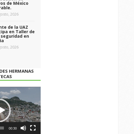
ros de México
able.
osto, 2026
nte de la UAZ
cipa en Taller de
 seguridad en
ña
osto, 2026
ADES HERMANAS
TECAS
00:30