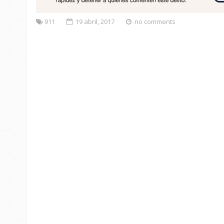
911
19 abril, 2017
no comments