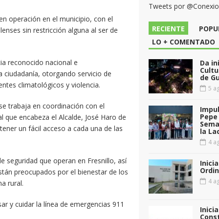
Tweets por @Conexi
n operación en el municipio, con el
RECIENTE
POPU
lenses sin restricción alguna al ser de
LO + COMENTADO
a reconocido nacional e
Da in
Cultu
la ciudadanía, otorgando servicio de
de G
entes climatológicos y violencia.
5 ag
 se trabaja en coordinación con el
Impul
Pepe 
al que encabeza el Alcalde, José Haro de
Sema
 tener un fácil acceso a cada una de las
la La
4 ag
e seguridad que operan en Fresnillo, así
Inici
Ordin
tán preocupados por el bienestar de los
4 ag
a rural.
usar y cuidar la línea de emergencias 911
Inici
Const