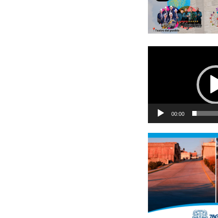
Reproductor
de
vídeo
00:00