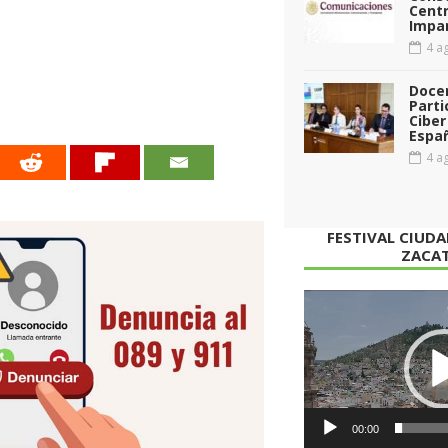
Cent
Impar
4 ag
Doce
Parti
Ciber
Espa
4 ag
FESTIVAL CIUD
ZACA
Reproductor
de
vídeo
00:00