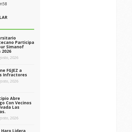
on58
LAR
rsitario
ecano Participa
our Simanof
 2026
osto, 2026
ne FGJEZ a
s Infractores
osto, 2026
ipio Abre
go Con Vecinos
ivada Las
as.
osto, 2026
 Haro Lidera