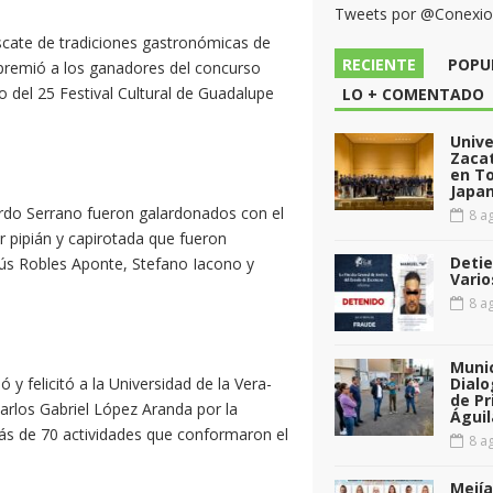
Tweets por @Conexi
scate de tradiciones gastronómicas de
RECIENTE
POPU
premió a los ganadores del concurso
 del 25 Festival Cultural de Guadalupe
LO + COMENTADO
Unive
Zacat
en T
Japan
uardo Serrano fueron galardonados con el
8 ag
r pipián y capirotada que fueron
Detie
ús Robles Aponte, Stefano Iacono y
Vario
8 ag
Munic
y felicitó a la Universidad de la Vera-
Dialo
de Pr
Carlos Gabriel López Aranda por la
Águil
más de 70 actividades que conformaron el
8 ag
Mejía