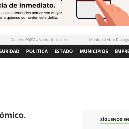
Detiene FGJEZ a Varios Infractores
Municipio Abre Dialogo Co
GURIDAD
POLÍTICA
ESTADO
MUNICIPIOS
EMPR
ómico.
SÍGUENOS EN