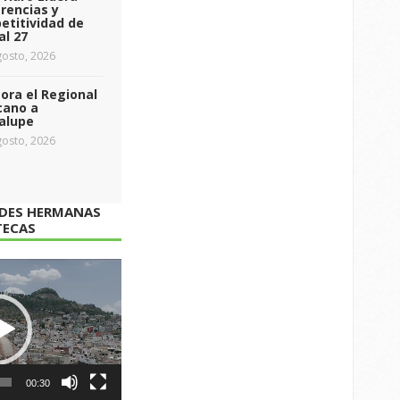
rencias y
etitividad de
al 27
osto, 2026
ra el Regional
cano a
alupe
osto, 2026
ADES HERMANAS
TECAS
00:30