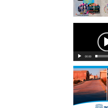
Reproductor
de
vídeo
00:00