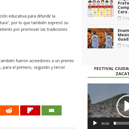
Prefe
Comp
Cara 
ción educativa para difundir la
8 ag
tura”, por lo que también expresó su
 interés por promover las tradiciones
Enamo
Mexi
Guad
8 ag
 también fueron acreedores a un premio
, para el primero, segundo y tercer
FESTIVAL CIUD
ZACA
Reproductor
de
vídeo
00:00