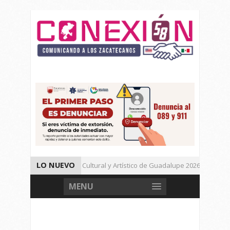
LO NUEVO
Da inicio el Festival Cultural y Artístico de Guadalupe 2026
Muere Agresor, Detienen a Dos Menores en Joaquín Amaro.
MENU