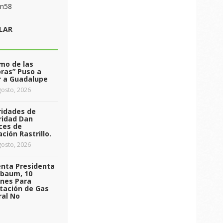
on58
LAR
tmo de las
ras” Puso a
r a Guadalupe
osto, 2026
ridades de
ridad Dan
ces de
ción Rastrillo.
osto, 2026
enta Presidenta
nbaum, 10
ones Para
tación de Gas
ral No