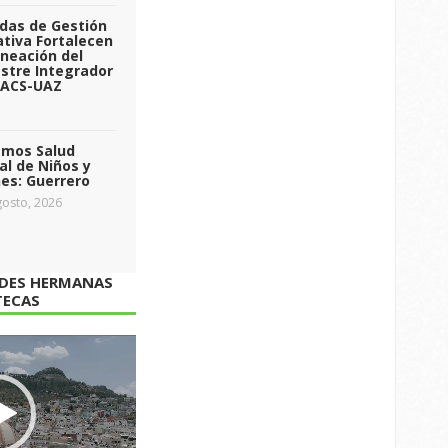
das de Gestión
tiva Fortalecen
aneación del
stre Integrador
 ACS-UAZ
emos Salud
l de Niños y
es: Guerrero
osto, 2026
ADES HERMANAS
TECAS