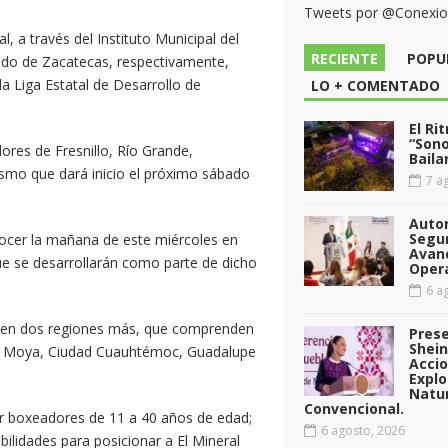
Tweets por @Conexi
l, a través del Instituto Municipal del
RECIENTE
POPU
tado de Zacatecas, respectivamente,
 Liga Estatal de Desarrollo de
LO + COMENTADO
El Ri
“Sono
ores de Fresnillo, Río Grande,
Baila
ismo que dará inicio el próximo sábado
7 ag
Auto
Segu
onocer la mañana de este miércoles en
Avan
ue se desarrollarán como parte de dicho
Opera
6 ag
á en dos regiones más, que comprenden
Pres
Shei
Luis Moya, Ciudad Cuauhtémoc, Guadalupe
Acci
Explo
Natu
Convencional.
or boxeadores de 11 a 40 años de edad;
6 agosto, 2026
bilidades para posicionar a El Mineral