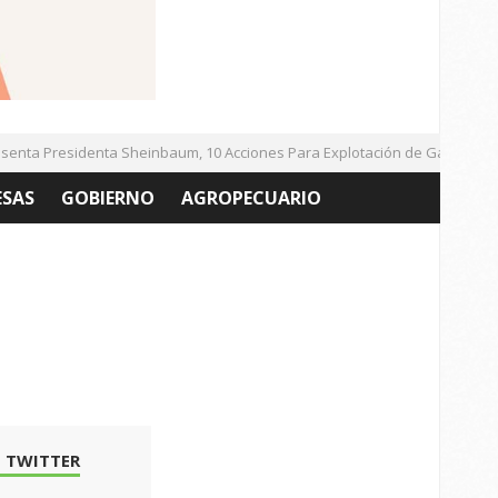
ta Presidenta Sheinbaum, 10 Acciones Para Explotación de Gas Natural 
ESAS
GOBIERNO
AGROPECUARIO
 TWITTER