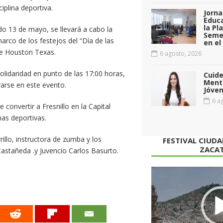
iplina deportiva.
Jorna
Educa
la Pl
o 13 de mayo, se llevará a cabo la
Seme
rco de los festejos del “Día de las
en el
de Houston Texas.
6 agosto, 2026
Solidaridad en punto de las 17:00 horas,
Cuid
Menta
rarse en este evento.
Jóven
6 ag
convertir a Fresnillo en la Capital
nas deportivas.
illo, instructora de zumba y los
FESTIVAL CIUD
ZACA
Castañeda .y Juvencio Carlos Basurto.
Reproductor
de
vídeo