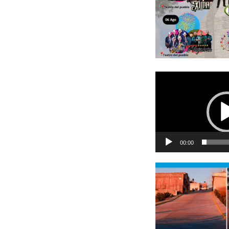
Reproductor
de
vídeo
00:00