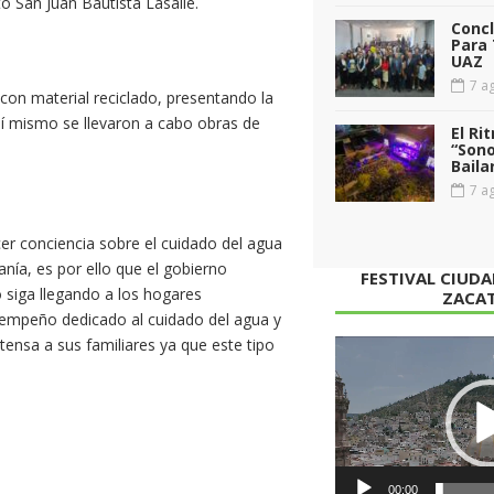
to San Juan Bautista Lasalle.
Conc
Para 
UAZ
7 ag
 con material reciclado, presentando la
así mismo se llevaron a cabo obras de
El Ri
“Sono
Baila
7 ag
er conciencia sobre el cuidado del agua
nía, es por ello que el gobierno
FESTIVAL CIUD
o siga llegando a los hogares
ZACA
l empeño dedicado al cuidado del agua y
tensa a sus familiares ya que este tipo
Reproductor
de
vídeo
00:00