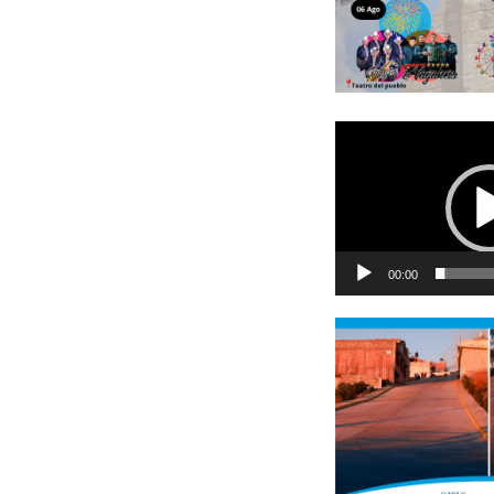
Reproductor
de
vídeo
00:00