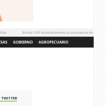
ar
.Brinda CASE Acompañamiento a Licenciaturas de la UAZ
ESAS
GOBIERNO
AGROPECUARIO
 TWITTER