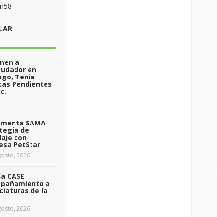
on58
LAR
enen a
audador en
ngo, Tenia
tas Pendientes
c.
ementa SAMA
tegia de
laje con
esa PetStar
osto, 2026
da CASE
pañamiento a
ciaturas de la
osto, 2026