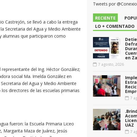
Tweets por @Conexi
RECIENTE
POPU
o Castrejón, se llevó a cabo la entrega
LO + COMENTADO
e la Secretaria del Agua y Medio Ambiente
 y alumnas que participaron como
Deti
Defr
Dura
Cuen
en Za
7 agosto, 2026
 representante del Ing. Héctor González;
jadora social Ma. Imelda González en
Impl
Estra
a Secretaria del Agua y Medio Ambiente
Recic
 los directores de las escuelas primarias
Empr
7 ag
.Brin
Acom
Licen
gua fueron: la Escuela Primaria Liceo
UAZ
, Margarita Maza de Juárez, Jesús
7 ag