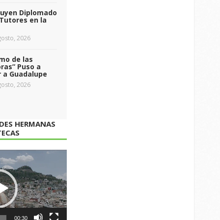
luyen Diplomado
Tutores en la
osto, 2026
tmo de las
ras” Puso a
r a Guadalupe
osto, 2026
ADES HERMANAS
TECAS
00:30