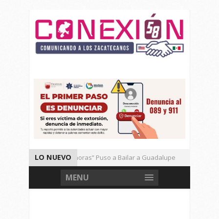
LO NUEVO
El Ritmo de las “Sonoras” Puso a Bailar a Guadalupe
Autor
Vencen los Mineros a Correcaminos 95-76
Gran Festival de
MENU