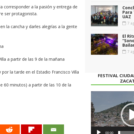
a corresponder a la pasión y entrega de
Conc
Para 
re ser protagonista.
UAZ
7 ag
 la cancha y darles alegrías a la gente
El Ri
“Sono
Baila
na
7 ag
lla a partir de las 9 de la mañana
por la tarde en el Estadio Francisco Villa
FESTIVAL CIUD
ZACA
e 60 minutos) a partir de las 10 de la
Reproductor
de
vídeo
00:00