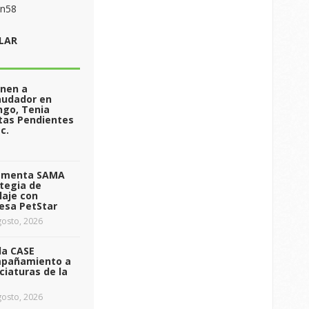
on58
LAR
enen a
audador en
ngo, Tenia
tas Pendientes
c.
ementa SAMA
tegia de
laje con
esa PetStar
osto, 2026
da CASE
pañamiento a
ciaturas de la
osto, 2026