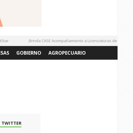
tar
.Brinda CASE Acompañamiento a Licenciaturas de la UAZ
ESAS
GOBIERNO
AGROPECUARIO
 TWITTER