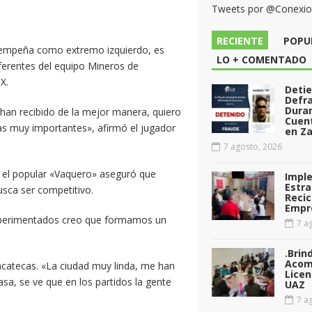
Tweets por @Conexi
RECIENTE
POPU
sempeña como extremo izquierdo, es
LO + COMENTADO
ferentes del equipo Mineros de
X.
Deti
Defr
Dura
an recibido de la mejor manera, quiero
Cuen
as muy importantes», afirmó el jugador
en Za
7 agosto, 2026
, el popular «Vaquero» aseguró que
Impl
Estra
sca ser competitivo.
Recic
Empr
experimentados creo que formamos un
7 ag
.Brin
Acom
catecas. «La ciudad muy linda, me han
Licen
sa, se ve que en los partidos la gente
UAZ
7 ag