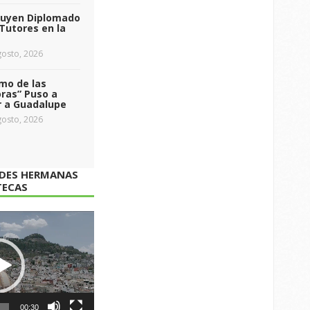
luyen Diplomado
Tutores en la
osto, 2026
tmo de las
ras” Puso a
r a Guadalupe
osto, 2026
ADES HERMANAS
TECAS
00:30