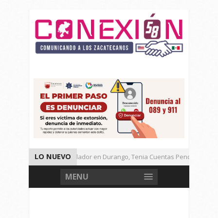
LO NUEVO
Detienen a Defraudador en Durango, Tenia Cuentas Pendientes en Z
Presenta Presidenta Sheinbaum, 10 Acciones Para Explotación de Ga
MENU