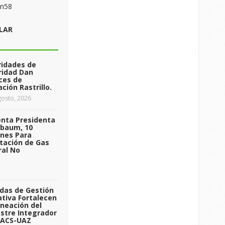
on58
LAR
ridades de
ridad Dan
ces de
ción Rastrillo.
osto, 2026
enta Presidenta
nbaum, 10
ones Para
tación de Gas
ral No
das de Gestión
tiva Fortalecen
aneación del
stre Integrador
 ACS-UAZ