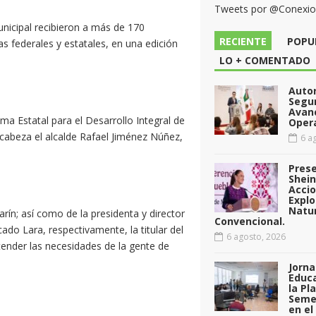
Tweets por @Conexi
unicipal recibieron a más de 170
RECIENTE
POPU
s federales y estatales, en una edición
LO + COMENTADO
Auto
Segu
Avan
ema Estatal para el Desarrollo Integral de
Opera
ncabeza el alcalde Rafael Jiménez Núñez,
6 ag
Pres
Shei
Acci
Explo
Natu
rín; así como de la presidenta y director
Convencional.
ado Lara, respectivamente, la titular del
6 agosto, 2026
ender las necesidades de la gente de
Jorna
Educa
la Pl
Seme
en el