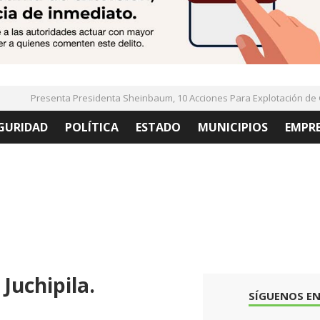
Presenta Presidenta Sheinbaum, 10 Acciones Para Explotación de Gas
GURIDAD
POLÍTICA
ESTADO
MUNICIPIOS
EMPR
Juchipila.
SÍGUENOS EN