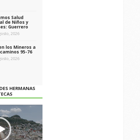
emos Salud
l de Niños y
es: Guerrero
osto, 2026
n los Mineros a
ecaminos 95-76
osto, 2026
ADES HERMANAS
TECAS