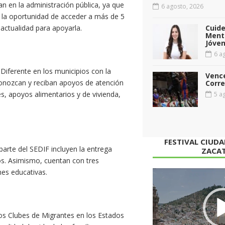
n en la administración pública, ya que
6 agosto, 2026
a la oportunidad de acceder a más de 5
 actualidad para apoyarla.
Cuid
Menta
Jóven
6 ag
 Diferente en los municipios con la
Vence
conozcan y reciban apoyos de atención
Corr
es, apoyos alimentarios y de vivienda,
5 ag
FESTIVAL CIUD
arte del SEDIF incluyen la entrega
ZACA
s. Asimismo, cuentan con tres
es educativas.
Reproductor
de
vídeo
los Clubes de Migrantes en los Estados