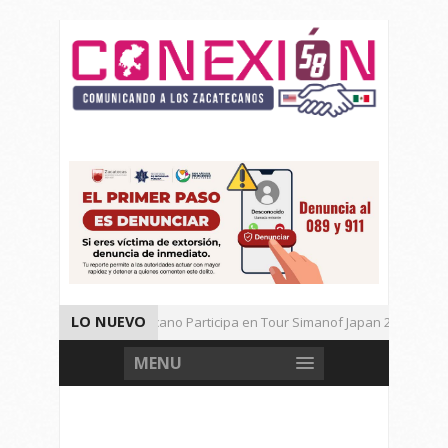
LO NUEVO
Universitario Zacatecano Participa en Tour Simanof Japan 2026
Implementa SAMA Estrategia de Reciclaje con Empresa PetStar
MENU