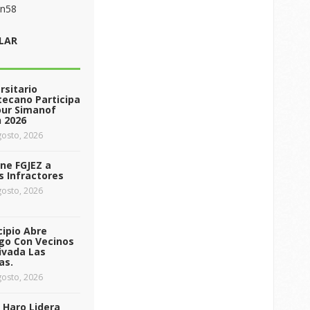
on58
LAR
rsitario
ecano Participa
our Simanof
 2026
osto, 2026
ne FGJEZ a
s Infractores
osto, 2026
ipio Abre
go Con Vecinos
ivada Las
as.
osto, 2026
 Haro Lidera