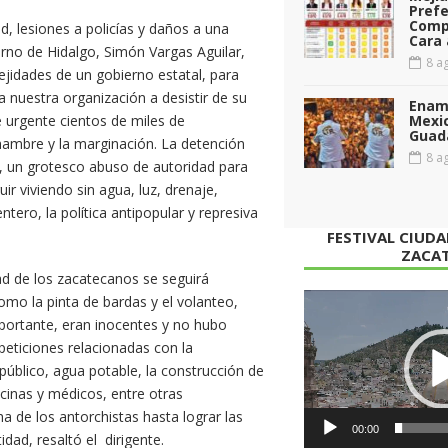
Prefe
Comp
ad, lesiones a policías y daños a una
Cara 
erno de Hidalgo, Simón Vargas Aguilar,
8 ag
ejidades de un gobierno estatal, para
 nuestra organización a desistir de su
Enamo
 urgente cientos de miles de
Mexi
Guad
hambre y la marginación. La detención
8 ag
, un grotesco abuso de autoridad para
ir viviendo sin agua, luz, drenaje,
ntero, la política antipopular y represiva
FESTIVAL CIUD
ZACA
ad de los zacatecanos se seguirá
Reproductor
omo la pinta de bardas y el volanteo,
de
portante, eran inocentes y no hubo
vídeo
eticiones relacionadas con la
público, agua potable, la construcción de
cinas y médicos, entre otras
a de los antorchistas hasta lograr las
00:00
ad, resaltó el dirigente.