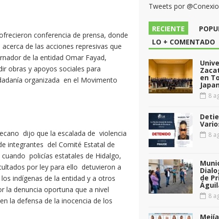
Tweets por @Conexi
RECIENTE
POPU
 ofrecieron conferencia de prensa, donde
LO + COMENTADO
acerca de las acciones represivas que
ernador de la entidad Omar Fayad,
Unive
ir obras y apoyos sociales para
Zacat
en T
udadanía organizada en el Movimento
Japan
8 ag
Detie
Vario
cano dijo que la escalada de violencia
8 ag
de integrantes del Comité Estatal de
 cuando policías estatales de Hidalgo,
Munic
cultados por ley para ello detuvieron a
Dialo
de Pr
los indígenas de la entidad y a otros
Águil
or la denuncia oportuna que a nivel
8 ag
 en la defensa de la inocencia de los
Mejía