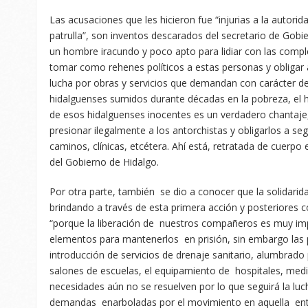
Las acusaciones que les hicieron fue “injurias a la autorid
patrulla”, son inventos descarados del secretario de Gobi
un hombre iracundo y poco apto para lidiar con las compl
tomar como rehenes políticos a estas personas y obligar a
lucha por obras y servicios que demandan con carácter de
hidalguenses sumidos durante décadas en la pobreza, el 
de esos hidalguenses inocentes es un verdadero chantaje
presionar ilegalmente a los antorchistas y obligarlos a segu
caminos, clínicas, etcétera. Ahí está, retratada de cuerpo e
del Gobierno de Hidalgo.
Por otra parte, también se dio a conocer que la solidarid
brindando a través de esta primera acción y posteriores c
“porque la liberación de nuestros compañeros es muy im
elementos para mantenerlos en prisión, sin embargo las p
introducción de servicios de drenaje sanitario, alumbrado 
salones de escuelas, el equipamiento de hospitales, medi
necesidades aún no se resuelven por lo que seguirá la luch
demandas enarboladas por el movimiento en aquella entid