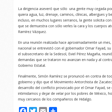
La dirigencia aseveró que sólo una gente muy cegada por 
quiera agua, luz, drenaje, caminos, clínicas, albergues y b
incluso, en muchos lugares serranos, la gente solicita co
que se demuestra con sólo verles la cara y los cuerpos a
Ramírez Vázquez.
En una reunión realizada hace aproximadamente un mes, 
nacional se entrevistó con el gobernador Omar Fayad, su
el subsecretario de la Sedesol, Eviel Pérez Magaña, reunió
demandas que se trataron no avanzan en nada y al contrari
Gobierno Estatal.
Finalmente, Simón Ramírez se pronunció en contra de tod
gobierno y dijo que el Movimiento Antorchista de Zacatec
desarrollo del conflicto provocado por el Omar Fayad, se
intimidarnos y dejar de velar por los pobres de México, ho
muy cercanos de los compañeros de Hidalgo.
Facebook
Twitter
Email
Compartir