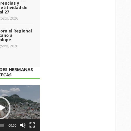
rencias y
etitividad de
al 27
osto, 2026
ra el Regional
cano a
alupe
osto, 2026
ADES HERMANAS
TECAS
00:30