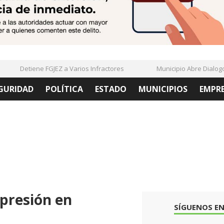
Detiene FGJEZ a Varios Infractores
Municipio Abre Dialogo C
GURIDAD
POLÍTICA
ESTADO
MUNICIPIOS
EMPR
presión en
SÍGUENOS EN